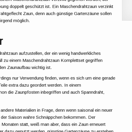
zinkung doppelt geschützt ist. Ein Maschendrahtzaun verzinkt
 Drahtgeflecht Zaun, denn auch günstige Gartenzäune sollen
 irgend möglich.
r
drahtzaun aufzustellen, der ein wenig handwerkliches
Fall zu einem Maschendrahtzaun Komplettset gegriffen
 den Zaunaufbau wichtig ist.
dings nur Verwendung finden, wenn es sich um eine gerade
eile extra dazu geordert werden. In einem
on die Zaunpfosten inbegriffen und auch Spanndraht,
ndere Materialien in Frage, denn wenn saisonal ein neuer
alb der Saison wahre Schnäppchen bekommen. Der
Monaten statt, weiß man aber, dass ein Zaun erneuert
er dazu genutzt werden, günstige Gartenzäune zu erstehen